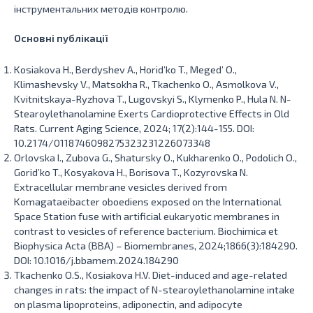
інструментальних методів контролю.
Основні публікації
Kosiakova H., Berdyshev A., Horid’ko T., Meged’ O.,
Klimashevsky V., Matsokha R., Tkachenko O., Asmolkova V.,
Kvitnitskaya-Ryzhova T., Lugovskyi S., Klymenko P., Hula N. N-
Stearoylethanolamine Exerts Cardioprotective Effects in Old
Rats. Current Aging Science, 2024; 17(2):144-155. DOI:
10.2174/0118746098275323231226073348
Orlovska I., Zubova G., Shatursky O., Kukharenko O., Podolich O.,
Gorid’ko T., Kosyakova H., Borisova T., Kozyrovska N.
Extracellular membrane vesicles derived from
Komagataeibacter oboediens exposed on the International
Space Station fuse with artificial eukaryotic membranes in
contrast to vesicles of reference bacterium. Biochimica et
Biophysica Acta (BBA) – Biomembranes, 2024;1866(3):184290.
DOI: 10.1016/j.bbamem.2024.184290
Tkachenko O.S., Kosiakova H.V. Diet-induced and age-related
changes in rats: the impact of N-stearoylethanolamine intake
on plasma lipoproteins, adiponectin, and adipocyte