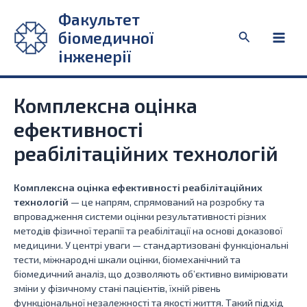
Перейти
Факультет
до
біомедичної
Пошук
вмісту
Main
інженерії
Men
Комплексна оцінка
ефективності
реабілітаційних технологій
Комплексна оцінка ефективності реабілітаційних
технологій
— це напрям, спрямований на розробку та
впровадження системи оцінки результативності різних
методів фізичної терапії та реабілітації на основі доказової
медицини. У центрі уваги — стандартизовані функціональні
тести, міжнародні шкали оцінки, біомеханічний та
біомедичний аналіз, що дозволяють об’єктивно вимірювати
зміни у фізичному стані пацієнтів, їхній рівень
функціональної незалежності та якості життя. Такий підхід