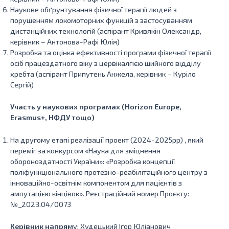
Наукове обґрунтування фізичної терапії людей з
порушенням локомоторних функцій з застосуванням
дистанційних технологій (аспірант Кривякін Олександр,
керівник – Антонова-Рафі Юлія)
Розробка та оцінка ефективності програми фізичної терапії
осіб працездатного віку з цервікалгією шийного відділу
хребта (аспірант Припутень Анжела, керівник – Куріло
Сергій)
Участь у наукових програмах (Horizon Europe,
Erasmus+, НФДУ тощо)
На другому етапі реалізації проект (2024-2025рр) , який
переміг за конкурсом «Наука для зміцнення
обороноздатності України»: «Розробка концепції
поліфункціонального протезно-реабілітаційного центру з
інноваційно-освітнім компонентом для пацієнтів з
ампутацією кінцівок». Реєстраційний номер Проєкту:
№_2023.04/0073
Керівник напрям
у: Худецький Ігор Юліанович