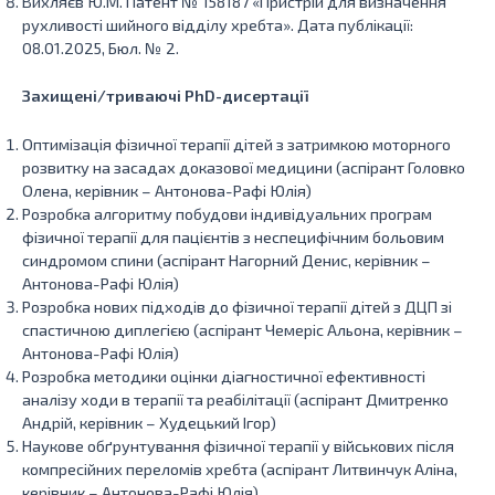
Вихляєв Ю.М. Патент № 158187 «Пристрій для визначення
рухливості шийного відділу хребта». Дата публікації:
08.01.2025, Бюл. № 2.
Захищені/триваючі PhD-дисертації
Оптимізація фізичної терапії дітей з затримкою моторного
розвитку на засадах доказової медицини (аспірант Головко
Олена, керівник – Антонова-Рафі Юлія)
Розробка алгоритму побудови індивідуальних програм
фізичної терапії для пацієнтів з неспецифічним больовим
синдромом спини (аспірант Нагорний Денис, керівник –
Антонова-Рафі Юлія)
Розробка нових підходів до фізичної терапії дітей з ДЦП зі
спастичною диплегією (аспірант Чемеріс Альона, керівник –
Антонова-Рафі Юлія)
Розробка методики оцінки діагностичної ефективності
аналізу ходи в терапії та реабілітації (аспірант Дмитренко
Андрій, керівник – Худецький Ігор)
Наукове обґрунтування фізичної терапії у військових після
компресійних переломів хребта (аспірант Литвинчук Аліна,
керівник – Антонова-Рафі Юлія)