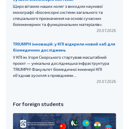
Щиро вітаємо наших колег з виходом наукової
монографії «Біосенсорні системи загального та
спеціального призначення на основі сучасних
біоінженерних та функціональних матеріалів».
20.07.2026
TRIUMPH інновацій: у КПІ відкрили новий хаб для
біомедичних досліджень
У КПІ ім. Ігоря Сікорського стартував масштабний
проєкт — унікальна дослідницька інфраструктура
TRIUMPH! Факультет біомедичної інженерії КПІ
об’єднав зусилля з провідними…
20.07.2026
For foreign students