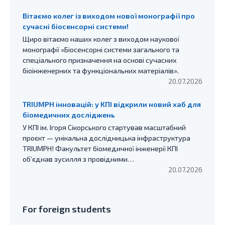
Вітаємо колег із виходом нової монографії про
сучасні біосенсорні системи!
Щиро вітаємо наших колег з виходом наукової
монографії «Біосенсорні системи загального та
спеціального призначення на основі сучасних
біоінженерних та функціональних матеріалів».
20.07.2026
TRIUMPH інновацій: у КПІ відкрили новий хаб для
біомедичних досліджень
У КПІ ім. Ігоря Сікорського стартував масштабний
проєкт — унікальна дослідницька інфраструктура
TRIUMPH! Факультет біомедичної інженерії КПІ
об’єднав зусилля з провідними…
20.07.2026
For foreign students