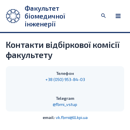
Перейти
Факультет
до
біомедичної
Пошук
вмісту
Main
інженерії
Men
Контакти відбіркової комісії
факультету
Телефон
+38 (050) 953-84-03
Telegram
@fbmi_vstup
email:
vk.fbmi@lll.kpi.ua