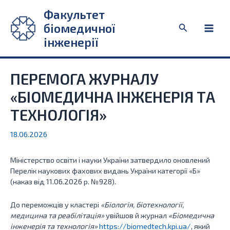
Перейти
Факультет
до
біомедичної
Пошук
вмісту
Main
інженерії
Men
ПЕРЕМОГА ЖУРНАЛУ
«БІОМЕДИЧНА ІНЖЕНЕРІЯ ТА
ТЕХНОЛОГІЯ»
18.06.2026
Міністерство освіти і науки України затвердило оновлений
Перелік наукових фахових видань України категорії «Б»
(наказ від 11.06.2026 р. №928).
До переможців у кластері
«Біологія, біотехнології,
медицина та реабілітація»
увійшов й журнал
«Біомедична
інженерія та технологія»
https://biomedtech.kpi.ua/
, який