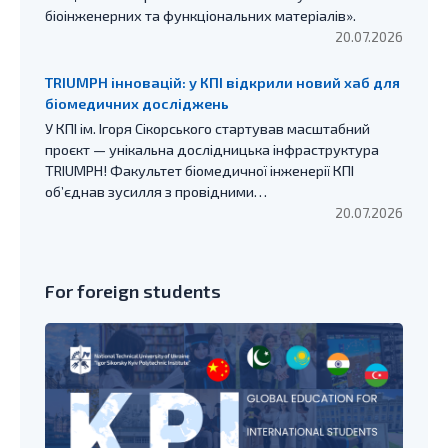
біоінженерних та функціональних матеріалів».
20.07.2026
TRIUMPH інновацій: у КПІ відкрили новий хаб для
біомедичних досліджень
У КПІ ім. Ігоря Сікорського стартував масштабний
проєкт — унікальна дослідницька інфраструктура
TRIUMPH! Факультет біомедичної інженерії КПІ
об’єднав зусилля з провідними…
20.07.2026
For foreign students