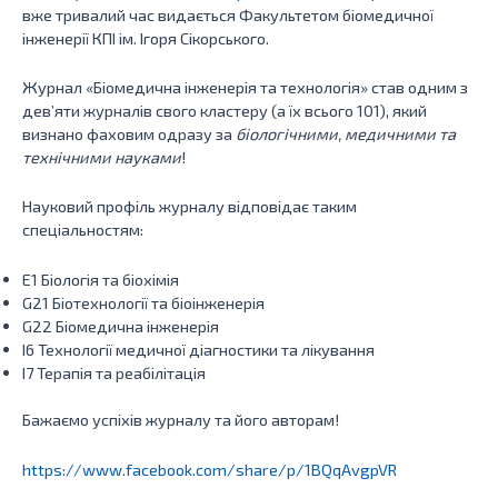
вже тривалий час видається Факультетом біомедичної
інженерії КПІ ім. Ігоря Сікорського.
Журнал «Біомедична інженерія та технологія» став одним з
дев’яти журналів свого кластеру (а їх всього 101), який
визнано фаховим одразу за
біологічними, медичними та
технічними науками
!
Науковий профіль журналу відповідає таким
спеціальностям:
Е1 Біологія та біохімія
G21 Біотехнології та біоінженерія
G22 Біомедична інженерія
І6 Технології медичної діагностики та лікування
І7 Терапія та реабілітація
Бажаємо успіхів журналу та його авторам!
https://www.facebook.com/share/p/1BQqAvgpVR