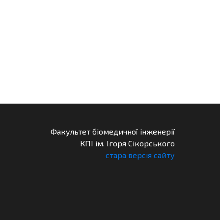
Факультет біомедичної інженерії
КПІ ім. Ігоря Сікорського
стара версія сайту