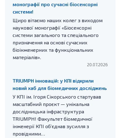
монографії про сучасні біосенсорні
системи!
Щиро вітаємо наших колег з виходом
наукової монографії «Біосенсорні
системи загального та спеціального
призначення на основі сучасних
біоінженерних та функціональних
матеріалів».
20.07.2026
TRIUMPH інновацій: у КПІ відкрили
новий хаб для біомедичних досліджень
У КПІ ім. Ігоря Сікорського стартував
масштабний проєкт — унікальна
дослідницька інфраструктура
TRIUMPH! Факультет біомедичної
інженерії КПІ об’єднав зусилля з
провідними…