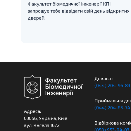
Факультет біомедичної інженерії КПІ
запрошує тебе відвідати свій день відкритих
дверей.
Деканат
(044) 204-96-83
Приймальня де
(044) 204-85-74
Адреса:
03056, Україна, Київ
Відбіркова комі
вул. Янгеля 16/2
(050) 953-84-03