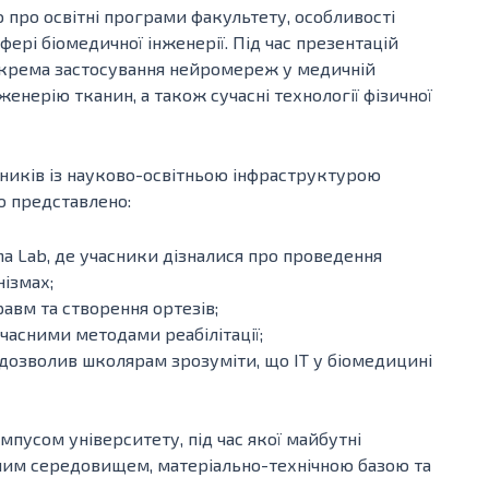
про освітні програми факультету, особливості
фері біомедичної інженерії. Під час презентацій
зокрема застосування нейромереж у медичній
женерію тканин, а також сучасні технології фізичної
ників із науково-освітньою інфраструктурою
о представлено:
na Lab, де учасники дізналися про проведення
ізмах;
авм та створення ортезів;
часними методами реабілітації;
озволив школярам зрозуміти, що ІТ у біомедицині
пусом університету, під час якої майбутні
ьним середовищем, матеріально-технічною базою та