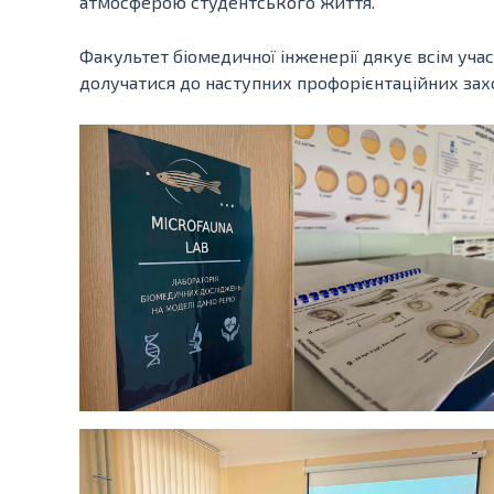
атмосферою студентського життя.
Факультет біомедичної інженерії дякує всім уча
долучатися до наступних профорієнтаційних захо