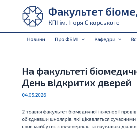
Перейти
Факультет біоме
до
вмісту
КПІ ім. Ігоря Сікорського
Новини
Про ФБМІ
Кафедри
Вс
На факультеті біомедичн
День відкритих дверей
04.05.2026
2 травня факультет біомедичної інженерії прові
об’єднавши школярів, які цікавляться сучасними
своє майбутнє з інженерною та науковою діяльн