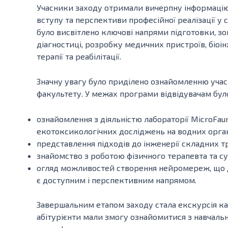
Учасники заходу отримали вичерпну інформацію 
вступу та перспективи професійної реалізації у с
було висвітлено ключові напрями підготовки, 
діагностиці, розробку медичних пристроїв, біоін
терапії та реабілітації.
Значну увагу було приділено ознайомленню учас
факультету. У межах програми відвідувачам бул
ознайомлення з діяльністю лабораторії MicroFau
екотоксикологічних досліджень на водних орган
представлення підходів до інженерії складних тр
знайомство з роботою фізичного терапевта та су
огляд можливостей створення нейромереж, що д
є доступним і перспективним напрямом.
Завершальним етапом заходу стала екскурсія кам
абітурієнти мали змогу ознайомитися з навчал