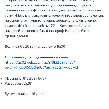
результатів дисертаційного дослідження здобувача
ступеня доктора філософії Давидовича Іллі Вікторовича на
тему: «Метод класифікації онкологічних захворювань легень
на основі структурних патернів зображень комп’ютерної
томографії» (спеціальність: 122 — Комп’ютерні науки;
науковий керівник: д.б.н., к.т.н., проф. Настенко Євген
Арнольдович).
Коли:
09.03.2026 (понеділок) о 16:00
Посилання для підключення у Zoom:
https://us02web.zoom.us/j/81326946487?
pwd=yTnEbO15ODO4dOWggHYC3Grhy4b6Yd.1
Meeting ID: 813 2694 6487
Passcode: 785281
Будемо раді вашій участі!