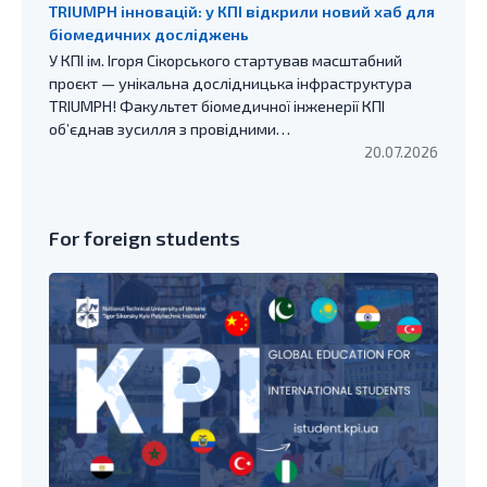
TRIUMPH інновацій: у КПІ відкрили новий хаб для
біомедичних досліджень
У КПІ ім. Ігоря Сікорського стартував масштабний
проєкт — унікальна дослідницька інфраструктура
TRIUMPH! Факультет біомедичної інженерії КПІ
об’єднав зусилля з провідними…
20.07.2026
For foreign students