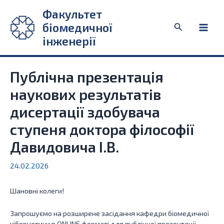
Перейти
Факультет
до
біомедичної
Пошук
вмісту
Main
інженерії
Men
Публічна презентація
наукових результатів
дисертації здобувача
ступеня доктора філософії
Давидовича І.В.
24.02.2026
Шановні колеги!
Запрошуємо на розширене засідання кафедри біомедичної
кібернетики в ONLINE форматі для публічної презентації