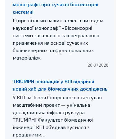
монографії про сучасні біосенсорні
системи!
Щиро вітаємо наших колег з виходом
наукової монографії «Біосенсорні
системи загального та спеціального
призначення на основі сучасних
біоінженерних та функціональних
матеріалів».
20.07.2026
TRIUMPH інновацій: у КПІ відкрили
новий хаб для біомедичних досліджень
У КПІ ім. Ігоря Сікорського стартував
масштабний проєкт — унікальна
дослідницька інфраструктура
TRIUMPH! Факультет біомедичної
інженерії КПІ об’єднав зусилля з
провідними…