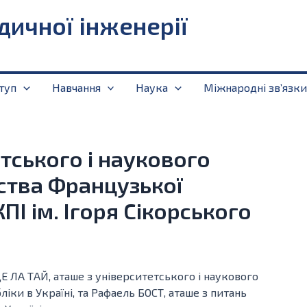
дичної інженерії
туп
Навчання
Наука
Міжнародні звʼязки
етського і наукового
ства Французької
КПІ ім. Ігоря Сікорського
Е ЛА ТАЙ, аташе з університетського і наукового
ки в Україні, та Рафаель БОСТ, аташе з питань