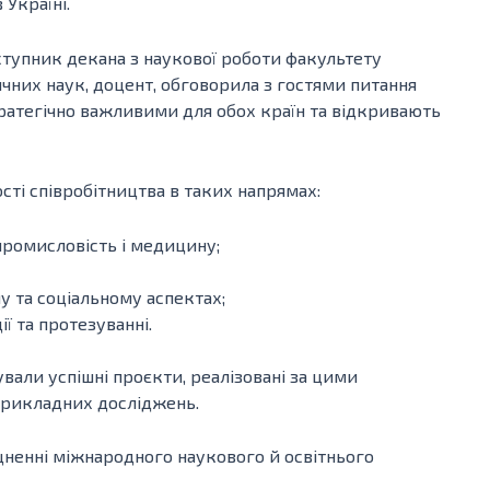
Україні.
заступник декана з наукової роботи факультету
чних наук, доцент, обговорила з гостями питання
стратегічно важливими для обох країн та відкривають
ті співробітництва в таких напрямах:
 промисловість і медицину;
у та соціальному аспектах;
ї та протезуванні.
ували успішні проєкти, реалізовані за цими
 прикладних досліджень.
ненні міжнародного наукового й освітнього