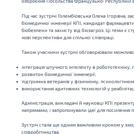
озброєння Посольства Французької Республіки в 
Під час зустрічі Голембіовська Олена Ігорівна, 
біомедичної інженерії КПІ, кандидат фармацевти
біобезпеки та захисту від біозагроз. Ці теми є 
нові перспективи для спільної співпраці.
Також учасники зустрічі обговорювали можливос
інтеграція штучного інтелекту в робототехніку,
розвиток біомедичної інженерії;
підтримка ветеранів у фізичному, психологічном
використання адитивних технологій у реабілітаці
Адміністрація, викладачі й науковці КПІ презент
напрямами, і запропонували ідеї для посилення
Зустріч стала ще одним важливим кроком у зміц
співробітництва.