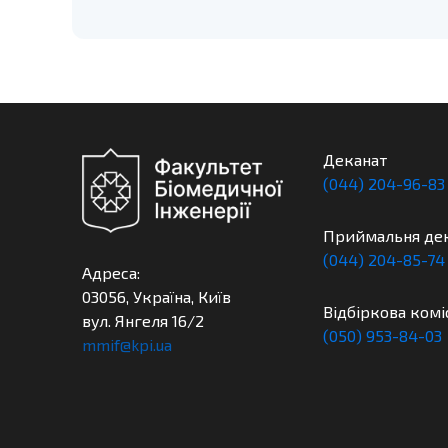
Деканат
(044) 204-96-83
Приймальня де
(044) 204-85-74
Адреса:
03056, Україна, Київ
Відбіркова комі
вул. Янгеля 16/2
(050) 953-84-03
mmif@kpi.ua