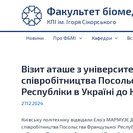
Перейти
Факультет біоме
до
вмісту
КПІ ім. Ігоря Сікорського
Новини
Про ФБМІ
Кафедри
Вс
Візит аташе з університ
співробітництва Посоль
Республіки в Україні до 
27.12.2024
Київську політехніку відвідали Елоїз МАРМУЗЕ Д
співробітництва Посольства Французької Республі