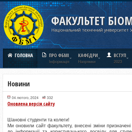
ФАКУЛЬТЕТ БІО
Національний технічний університет У
ГОЛОВНА
ПРО ФБМІ
КАФЕДРИ
ВСТУП
Iнформацiя
Напрямки
2023
Новини
04 лютого, 2024
332
Оновлена версія сайту
Шановні студенти та колеги!
Ми оновили сайт факультету, внесені зміни призначен
до інформації та користувацького досвіду для студен