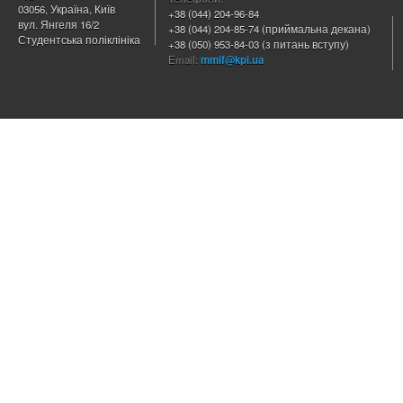
03056, Україна, Київ
+38 (044) 204
-96-84
вул. Янгеля 16/2
+38 (044) 204-85-74 (приймальна декана)
Студентська поліклініка
+38 (050) 953-84-03 (з питань вступу)
Email:
mmif@kpi.ua