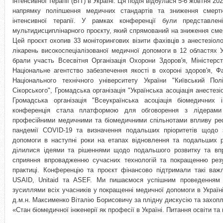
інтенсивної терапії (ВІТ) в Україні. Ця подія відбулася 5-6 жовтня 2
напрямку поліпшення медичних стандартів та зниження смертно
інтенсивної терапії. У рамках конференції були представлені
мультидисциплінарного проєкту, який спрямований на зниження смер
Цей проєкт охопив 33 моніторингових візити фахівців з анестезіолог
лікарень високоспеціалізованої медичної допомоги в 12 областях Ук
брали участь Всесвітня Організація Охорони Здоров'я, Міністерс
Національне агентство забезпечення якості в охороні здоров'я, Фа
Національного технічного університету України "Київський Полі
Сікорського", Громадська організація "Українська асоціація анестезіо
Громадська організація "Всеукраїнська асоціація біомедичних 
конференція стала платформою для обговорення з лідерами 
професійними медичними та біомедичними спільнотами впливу реф
пандемії COVID-19 та визначення подальших пріоритетів щодо з
допомоги в наступні роки на етапах відновлення та подальших 
ділилися ідеями та рішеннями щодо подальшого розвитку та впр
сприяння впровадженню сучасних технологій та покращенню резул
практиці. Конференцію та проєкт фінансово підтримали такі важли
USAID, Unitaid та ASEF. Ми пишаємося успішним проведенням ц
зусиллями всіх учасників у покращенні медичної допомоги в Україн
д.м.н. Максименко Віталію Борисовичу за плідну дискусію та захоп
«Стан біомедичної інженерії як професії в Україні. Питання освіти т