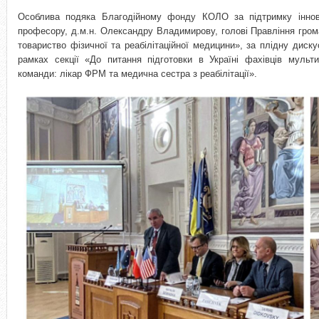
Особлива подяка Благодійному фонду КОЛО за підтримку іннова
професору, д.м.н. Олександру Владимирову, голові Правління грома
товариство фізичної та реабілітаційної медицини», за плідну диск
рамках секції «До питання підготовки в Україні фахівців мультид
команди: лікар ФРМ та медична сестра з реабілітації».