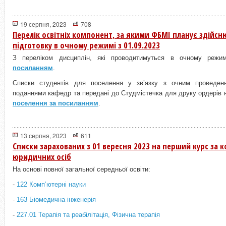
19 серпня, 2023
708
Перелік освітніх компонент, за якими ФБМІ планує здійс
підготовку в очному режимі з 01.09.2023
З переліком дисциплін, які проводитимуться в очному режи
посиланням
.
Списки студентів для поселення у зв’язку з очним проведен
поданнями кафедр та передані до Студмістечка для друку ордерів 
поселення за посиланням
.
13 серпня, 2023
611
Списки зарахованих з 01 вересня 2023 на перший курс за 
юридичних осіб
На основі повної загальної середньої освіти:
-
122 Компʼютерні науки
-
163 Біомедична інженерія
-
227.01 Терапія та реабілітація, Фізична терапія