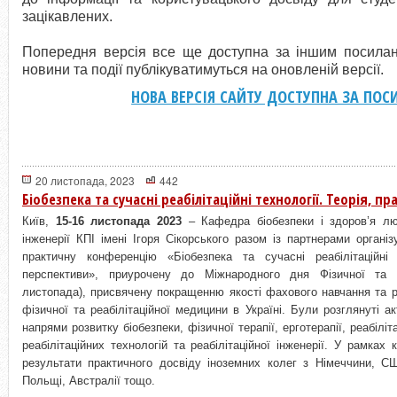
зацікавлених.
Попередня версія все ще доступна за іншим посилан
новини та події публікуватимуться на оновленій версії.
НОВА ВЕРСІЯ САЙТУ ДОСТУПНА ЗА ПО
20 листопада, 2023
442
Біобезпека та сучасні реабілітаційні технології. Теорія, п
Київ,
15-16 листопада 2023
– Кафедра біобезпеки і здоров’я лю
інженерії КПІ імені Ігоря Сікорського разом із партнерами органі
практичну конференцію «Біобезпека та сучасні реабілітаційні т
перспективи», приурочену до Міжнародного дня Фізичної та р
листопада), присвячену покращенню якості фахового навчання та ро
фізичної та реабілітаційної медицини в Україні. Були розглянуті ак
напрями розвитку біобезпеки, фізичної терапії, ерготерапії, реабіліт
реабілітаційних технологій та реабілітаційної інженерії. У рамках
результати практичного досвіду іноземних колег з Німеччини, США
Польщі, Австралії тощо.