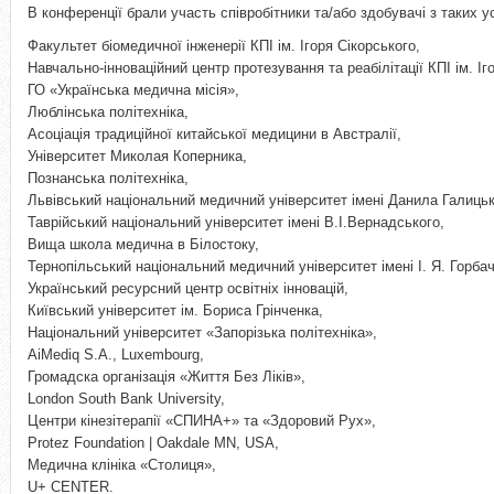
В конференції брали участь співробітники та/або здобувачі з таких у
Факультет біомедичної інженерії КПІ ім. Ігоря Сікорського,
Навчально-інноваційний центр протезування та реабілітації КПІ ім. Іг
ГО «Українська медична місія»,
Люблінська політехніка,
Асоціація традиційної китайської медицини в Австралії,
Університет Миколая Коперника,
Познанська політехніка,
Львівський національний медичний університет імені Данила Галицьк
Таврійський національний університет імені В.І.Вернадського,
Вища школа медична в Білостоку,
Тернопільський національний медичний університет імені І. Я. Горба
Український ресурсний центр освітніх інновацій,
Київський університет ім. Бориса Грінченка,
Національний університет «Запорізька політехніка»,
AiMediq S.A., Luxembourg,
Громадска організація «Життя Без Ліків»,
London South Bank University,
Центри кінезітерапії «СПИНА+» та «Здоровий Рух»,
Protez Foundation | Oakdale MN, USA,
Медична клініка «Столиця»,
U+ CENTER.