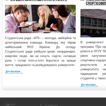
СПОРТКОМПЛ
Студентська рада «КПІ» – молода, амбіційна та
В університеті
цілеспрямована команда. Команда, яку обрав
програма “Про ор
найбільший ВНЗ України. До складу
роботи в НТУУ “К
Студентської ради увійшли цікаві, неординарні,
рівня залучен
енергійні люди, які не хочуть сидіти, склавши
спортивно-оздо
руки, і готові пліч-о-пліч боротися за краще
результатів 
життя, працювати та розбудовувати університет.
університету н
Детальніше...
підвищення рі
студентів у таких
Детальніше...
Адреса:
Телефони: