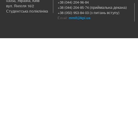
03056, Україна, Київ
+38 (044) 204
-96-84
вул. Янгеля 16/2
+38 (044) 204-85-74 (приймальна декана)
Студентська поліклініка
+38 (050) 953-84-03 (з питань вступу)
Email:
mmif@kpi.ua