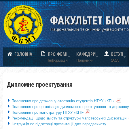
ФАКУЛЬТЕТ БІО
Національний технічний університет У
ГОЛОВНА
ПРО ФБМІ
КАФЕДРИ
ВСТУП
Iнформацiя
Напрямки
2023
Дипломне проектування
Положення про державну атестацію студентів НТУУ «КПІ»
Положення про організацію дипломного проектування та державну
Положення про магістратуру НТУУ «КПІ»
Рекомендації щодо змісту та структури магістерських дисертацій
Інструкція по підготовці презентації для передзахисту