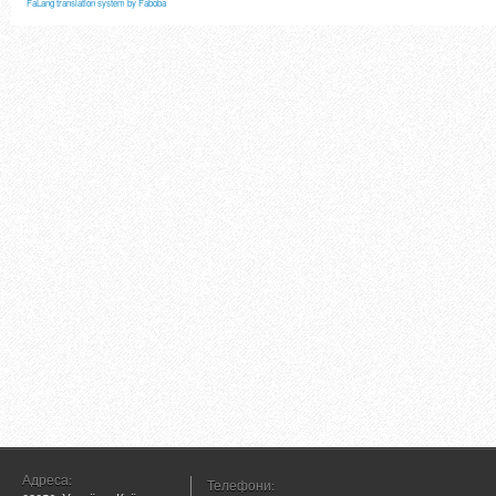
FaLang translation system by Faboba
Адреса:
Телефони: