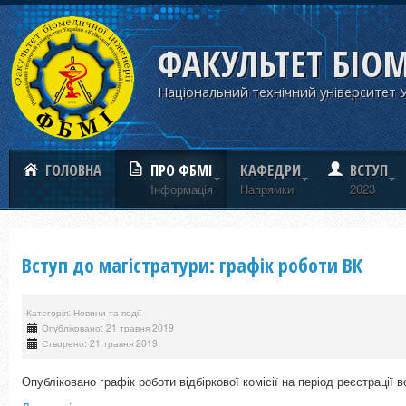
ФАКУЛЬТЕТ БІО
Національний технічний університет У
ГОЛОВНА
ПРО ФБМІ
КАФЕДРИ
ВСТУП
Iнформацiя
Напрямки
2023
Вступ до магістратури: графік роботи ВК
Категорія: Новини та події
Опубліковано: 21 травня 2019
Створено: 21 травня 2019
Опубліковано графік роботи відбіркової комісії на період реєстрації 