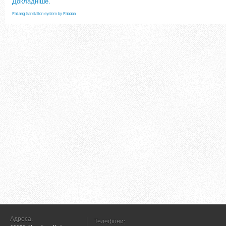
Докладніше.
FaLang translation system by Faboba
Адреса:
Телефони: