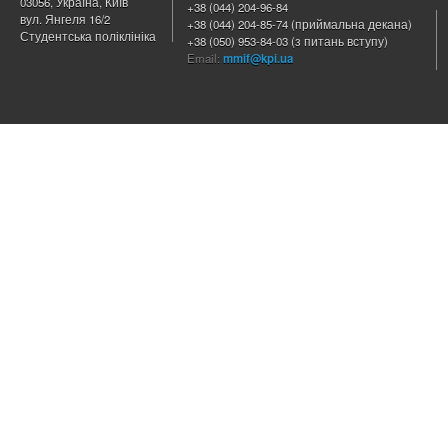
03056, Україна, Київ
+38 (044) 204
-96-84
вул. Янгеля 16/2
+38 (044) 204-85-74 (приймальна декана)
Студентська поліклініка
+38 (050) 953-84-03 (з питань вступу)
Email:
mmif@kpi.ua