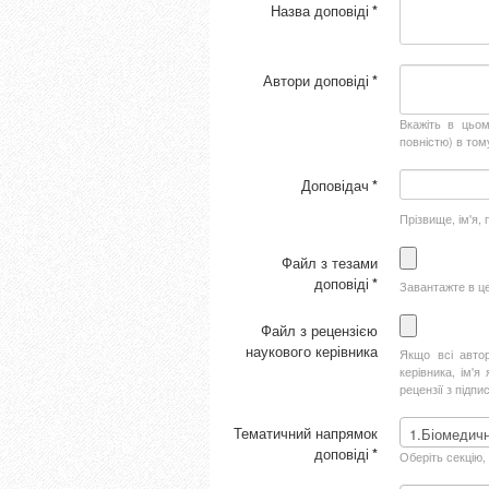
Назва доповіді
*
Автори доповіді
*
Вкажіть в цьом
повністю) в тому
Доповідач
*
Прізвище, ім'я, 
Файл з тезами
доповіді
*
Завантажте в ц
Файл з рецензією
наукового керівника
Якщо всі автор
керівника, ім'я
рецензії з підп
Тематичний напрямок
доповіді
*
Оберіть секцію,