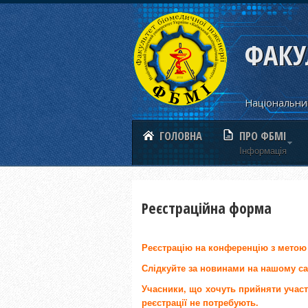
ФАКУ
Національний
ГОЛОВНА
ПРО ФБМІ
Iнформацiя
Реєстраційна форма
Реєстрацію на конференцію з метою 
Слідкуйте за новинами на нашому са
Учасники, що хочуть прийняти участь
реєстрації не потребують.