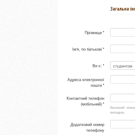
Загальна і
Прізвище
*
Ім'я, по батькові
*
Ви є:
*
Адреса електронної
пошти
*
Контактний телефон
(мобільний)
*
Вказаний номе
випадках.
Додатковий номер
телефону