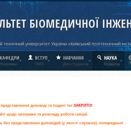
ЛЬТЕТ БІОМЕДИЧНОЇ ІНЖЕН
 технічний університет України «Київський політехнічний інст
КАФЕДРИ
ВСТУП
НАВЧАННЯ
НАУКА
Напрямки
2023
Для студентів
Розвиток
представлення доповіді та подачі тез
ЗАКРИТО!
йті щодо програми та розкладу роботи секцій.
 без представлення доповідей (у якості слухачів), попередньої