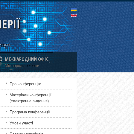
ЕРІЇ
итут»
МІЖНАРОДНИЙ ОФІС
Міжнародні зв'язки
Про конференцію
Матеріали конференції
(електронне видання)
Програма конференції
Умови участі
Подача матеріалів