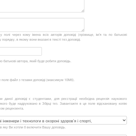
у полі через кому імена всіх авторів доповіді (прізвище, ім'я та по батькові
 порядку, в якому вони вказані в тексті тез доповіді.
по батькові автора, який буде робити доповідь.
е поле файл з тезами доповіді (максимум 10Мб).
и даної доповіді є студентами, для реєстрації необхідна рецензія наукового
 якого буде надруковано в Збірці тез. Завантажте в це поле відскановану копію
исом рецензента.
 в яку Ви хотіли б включити Вашу доповідь.