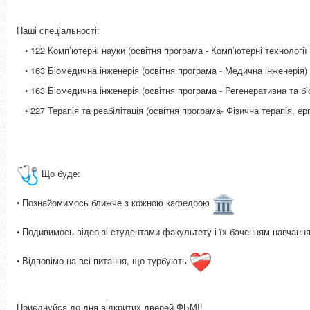
Наші спеціальності:
• 122 Компʼютерні науки (освітня програма - Компʼютерні технології 
• 163 Біомедична інженерія (освітня програма - Медична інженерія)
• 163 Біомедична інженерія (освітня програма - Регенеративна та б
• 227 Терапія та реабілітація (освітня програма- Фізична терапія, ер
Що буде:
• Познайомимось ближче з кожною кафедрою
• Подивимось відео зі студентами факультету і їх баченням навчанн
• Відповімо на всі питання, що турбують
Приєднуйся до дня відкритих дверей ФБМI!