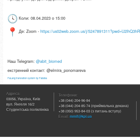
Коли: 08.04.2023 о 15:00
Де: Zoom -
https://us02web.zoom.
us/j/5247891311?pwd=
U2lhQ3h
Наш Telegram:
@abit_biomed
екстренний контакт: @elmira_ponomareva
FaLang translation system by Faboba
Адреса:
Телефони:
03056, Україна, Київ
+38 (044) 204
-96-84
вул. Янгеля 16/2
+38 (044) 204-85-74 (приймальна декана)
Студентська поліклініка
+38 (050) 953-84-03 (з питань вступу)
Email:
mmif@kpi.ua