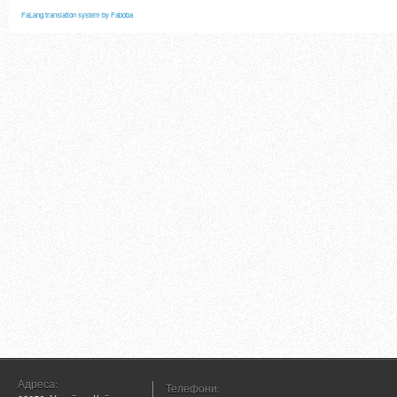
FaLang translation system by Faboba
Адреса:
Телефони: