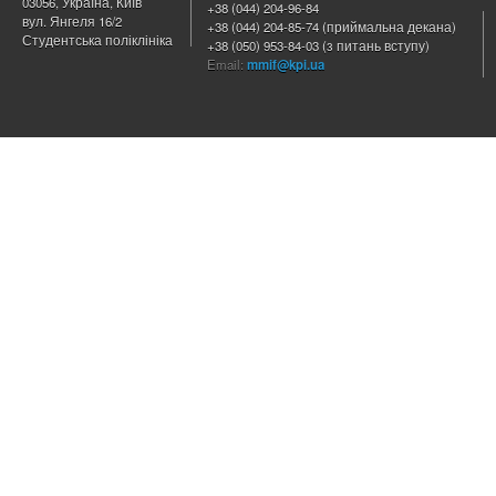
03056, Україна, Київ
+38 (044) 204
-96-84
вул. Янгеля 16/2
+38 (044) 204-85-74 (приймальна декана)
Студентська поліклініка
+38 (050) 953-84-03 (з питань вступу)
Email:
mmif@kpi.ua