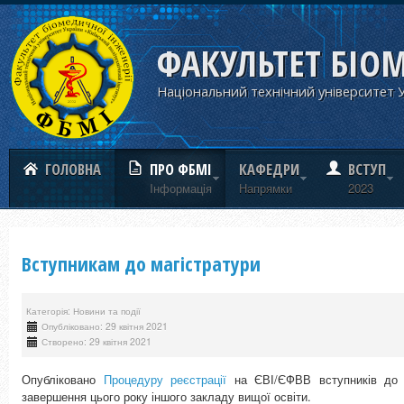
ФАКУЛЬТЕТ БІО
Національний технічний університет У
ГОЛОВНА
ПРО ФБМІ
КАФЕДРИ
ВСТУП
Iнформацiя
Напрямки
2023
Вступникам до магістратури
Категорія: Новини та події
Опубліковано: 29 квітня 2021
Створено: 29 квітня 2021
Опубліковано
Процедуру реєстрації
на ЄВІ/ЄФВВ вступників до м
завершення цього року іншого закладу вищої освіти.