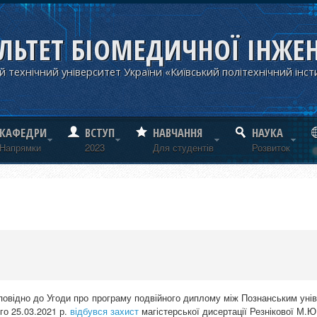
ЛЬТЕТ БІОМЕДИЧНОЇ ІНЖЕН
 технічний університет України «Київський політехнічний інст
КАФЕДРИ
ВСТУП
НАВЧАННЯ
НАУКА
Напрямки
2023
Для студентів
Розвиток
повідно до Угоди про програму подвійного диплому між Познанським уніве
ого 25.03.2021 р.
відбувся захист
магістерської дисертації Резнікової М.Ю