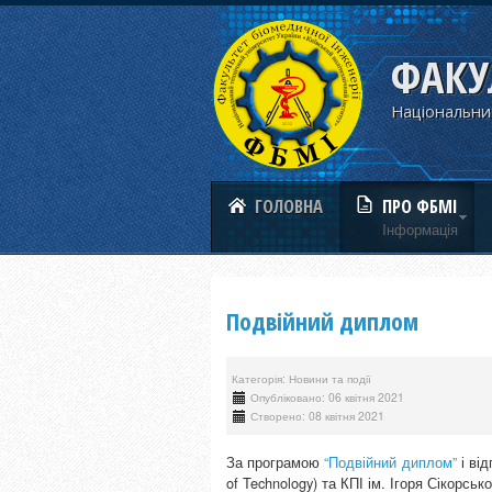
ФАКУ
Національний
ГОЛОВНА
ПРО ФБМІ
Iнформацiя
Подвійний диплом
Категорія: Новини та події
Опубліковано: 06 квітня 2021
Створено: 08 квітня 2021
За програмою
“Подвійний диплом”
і від
of Technology) та КПІ ім. Ігоря Сікорськ