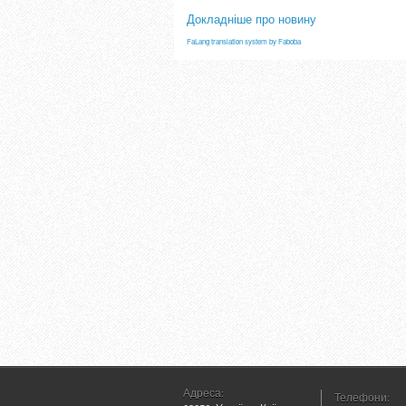
Докладніше про новину
FaLang translation system by Faboba
Адреса:
Телефони: