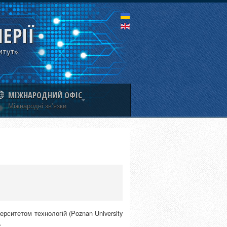
ЕРІЇ
итут»
МІЖНАРОДНИЙ ОФІС
Міжнародні зв'язки
рситетом технологій (Poznan University
.