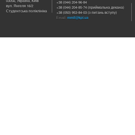
03056, Україна, Київ
+38 (044) 204
-96-84
вул. Янгеля 16/2
+38 (044) 204-85-74 (приймальна декана)
Студентська поліклініка
+38 (050) 953-84-03 (з питань вступу)
Email:
mmif@kpi.ua