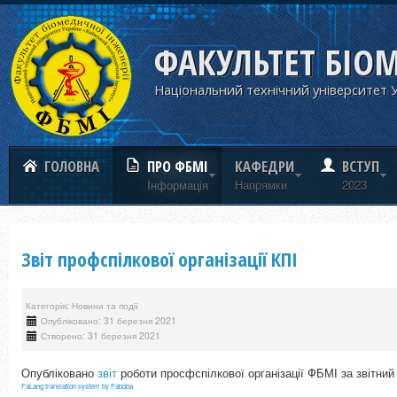
ФАКУЛЬТЕТ БІО
Національний технічний університет У
ГОЛОВНА
ПРО ФБМІ
КАФЕДРИ
ВСТУП
Iнформацiя
Напрямки
2023
Звіт профспілкової організації КПІ
Категорія: Новини та події
Опубліковано: 31 березня 2021
Створено: 31 березня 2021
Опубліковано
звіт
роботи просфспілкової організації ФБМІ за звітний 
FaLang translation system by Faboba