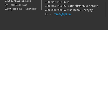
03056, Україна, Київ
+38 (044) 204
-96-84
вул. Янгеля 16/2
+38 (044) 204-85-74 (приймальна декана)
Студентська поліклініка
+38 (050) 953-84-03 (з питань вступу)
Email:
mmif@kpi.ua