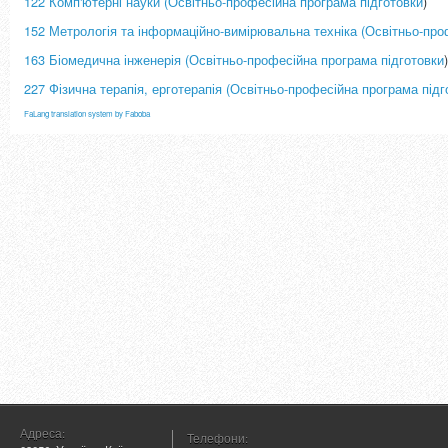
122 Комп'ютерні науки (Освітньо-професійн
а програма підготовки
)
152 Метрологія та інформаційно-вимірювальна техніка (Освітньо-
про
163 Біомедична інженерія (Освітньо-
професійн
а програма підготовки
227 Фізична терапія, ерготерапія (Освітньо-
професійн
а програма підг
FaLang translation system by Faboba
Адреса:
Телефони: