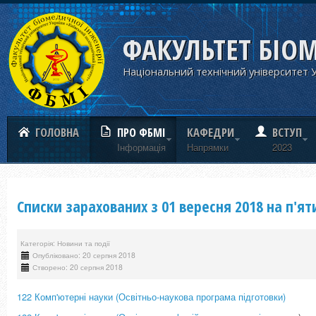
ФАКУЛЬТЕТ БІО
Національний технічний університет У
ГОЛОВНА
ПРО ФБМІ
КАФЕДРИ
ВСТУП
Iнформацiя
Напрямки
2023
Списки зарахованих з 01 вересня 2018 на п'
Категорія: Новини та події
Опубліковано: 20 серпня 2018
Створено: 20 серпня 2018
122 Комп'ютерні науки (Освітньо-наукова програма підготовки)