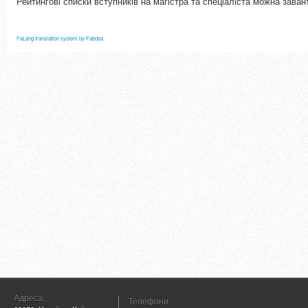
Рейтингові списки вступників на магістра та спеціаліста можна зав
FaLang translation system by Faboba
Адреса:
Телефони: