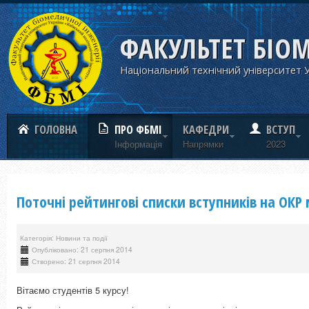
ФАКУЛЬТЕТ БІО
Національний технічний університет У
ГОЛОВНА
ПРО ФБМІ
КАФЕДРИ
ВСТУП
Iнформацiя
Напрямки
2023
Поточні рейтингові списки вступників на ОКР 
Категорія: Новини та події
Опубліковано: 21 серпня 2014
Створено: 21 серпня 2014
Вітаємо студентів 5 курсу!