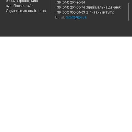
03056, Україна, Київ
+38 (044) 204
-96-84
вул. Янгеля 16/2
+38 (044) 204-85-74 (приймальна декана)
Студентська поліклініка
+38 (050) 953-84-03 (з питань вступу)
Email:
mmif@kpi.ua